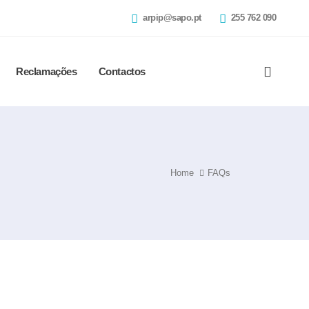
arpip@sapo.pt
255 762 090
Reclamações
Contactos
Home
FAQs