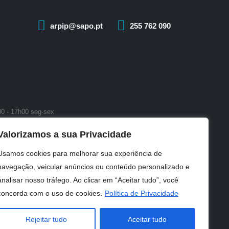
arpip@sapo.pt
255 762 090
00 - 17h00 seg-sex
4h - 18h seg-sex
Valorizamos a sua Privacidade
Usamos cookies para melhorar sua experiência de
navegação, veicular anúncios ou conteúdo personalizado e
analisar nosso tráfego. Ao clicar em “Aceitar tudo”, você
concorda com o uso de cookies.
Política de Privacidade
Rejeitar tudo
Aceitar tudo