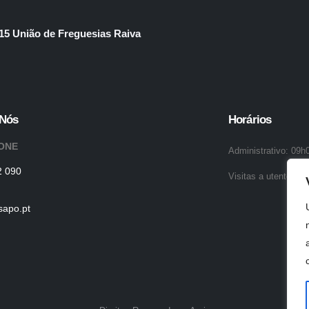
15 União de Freguesias Raiva
 Nós
Horários
ONE
Administrativo: 09h
2 090
Visitas a utentes 1
sapo.pt